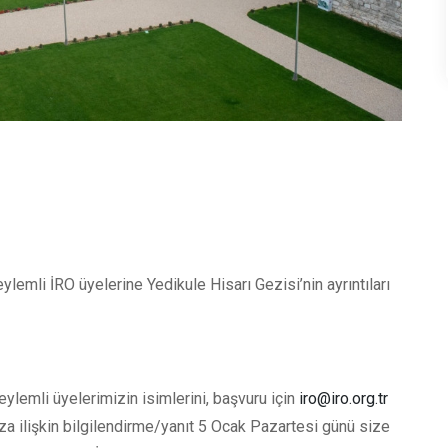
lemli İRO üyelerine Yedikule Hisarı Gezisi’nin ayrıntıları
ylemli üyelerimizin isimlerini, başvuru için
iro@iro.org.tr
a ilişkin bilgilendirme/yanıt 5 Ocak Pazartesi günü size