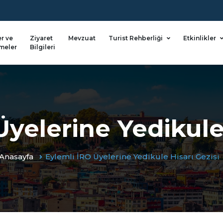
er ve
Ziyaret
Mevzuat
Turist Rehberliği
Etkinlikler
meler
Bilgileri
Üyelerine Yedikule 
Anasayfa
Eylemli İRO Üyelerine Yedikule Hisarı Gezisi