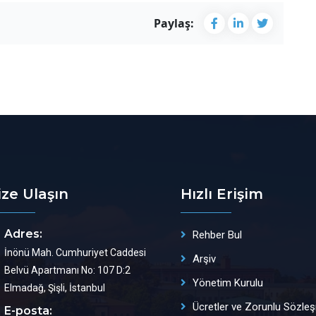
Paylaş:
ize Ulaşın
Hızlı Erişim
Adres:
Rehber Bul
İnönü Mah. Cumhuriyet Caddesi
Arşiv
Belvü Apartmanı No: 107 D:2
Yönetim Kurulu
Elmadağ, Şişli, İstanbul
Ücretler ve Zorunlu Sözle
E-posta: