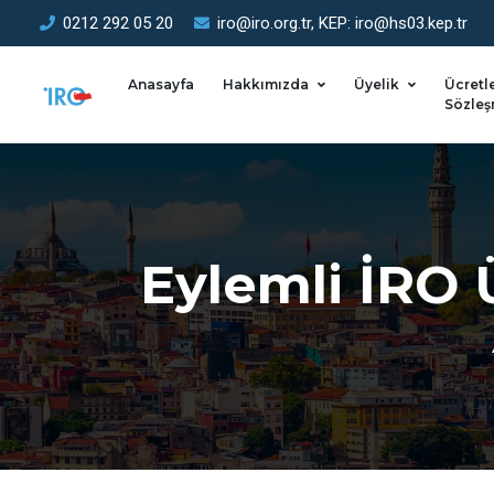
0212 292 05 20
iro@iro.org.tr, KEP: iro@hs03.kep.tr
Anasayfa
Hakkımızda
Üyelik
Ücretl
Sözleş
Eylemli İRO 